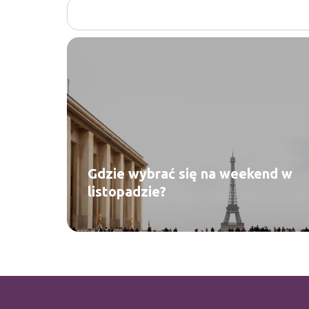
Gdzie wybrać się na weekend w
listopadzie?