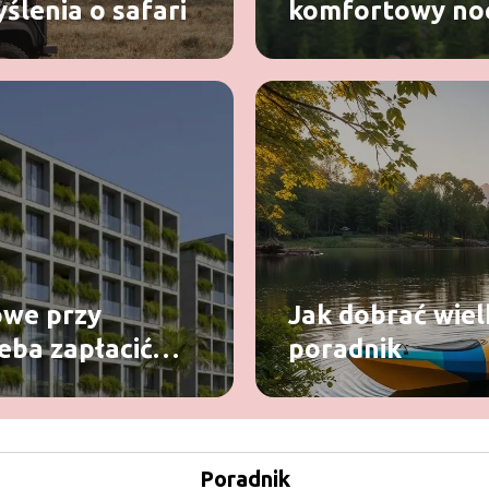
ślenia o safari
komfortowy noc
owe przy
Jak dobrać wiel
zeba zapłacić
poradnik
Poradnik