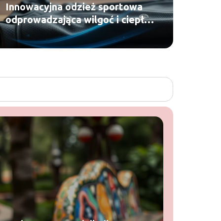
Innowacyjna odzież sportowa
odprowadzająca wilgoć i ciepło:
zalety