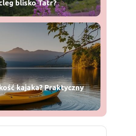
leg blisko Tatr?
kość kajaka? Praktyczny