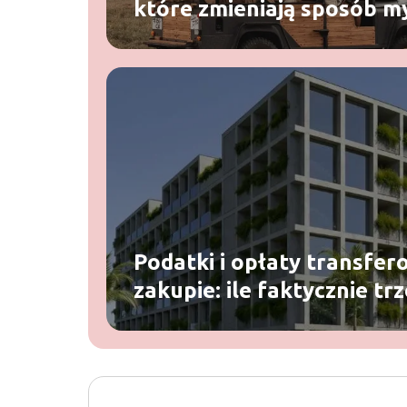
które zmieniają sposób my
Podatki i opłaty transfer
zakupie: ile faktycznie tr
poza ceną zakupu